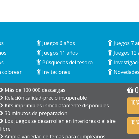
os
Juegos 6 años
Juegos 7 a
ños
Juegos 11 años
Juegos 12 
os
Búsquedas del tesoro
Investigaci
 colorear
Invitaciones
Novedade
O
Más de 100 000 descargas
Relación calidad-precio insuperable
10%
Kits imprimibles inmediatamente disponibles
30 minutos de preparación
Los juegos se desarrollan en interiores o al aire
15%
libre
Amplia variedad de temas para cumpleaños