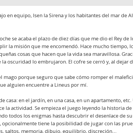
ajo en equipo, Isen la Sirena y los habitantes del mar de
noche se acaba el plazo de diez días que me dio el Rey de 
mplir la misión que me encomendó. Hace mucho tiempo, lo
ueñas cosas que hacen que la vida sea maravillosa. Gracia
 la oscuridad lo embrujaron. El cofre se cerró y, al dejar 
el mago porque seguro que sabe cómo romper el maleficio.
que alguien encuentre a Lineus por mí.
de casa: en el jardín, en una casa, en un apartamento, et
 la actividad. Se empieza el juego leyendo la historia de 
endo todos los enigmas hasta descubrir el desenlace de su
, opcionalmente tiene la posibilidad de jugar con las pr
s, saltos, memoria, dibujo, equilibrio, discreción…