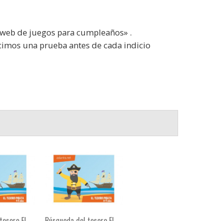
l web de juegos para cumpleaños» .
cimos una prueba antes de cada indicio
tesoro El
Búsqueda del tesoro El