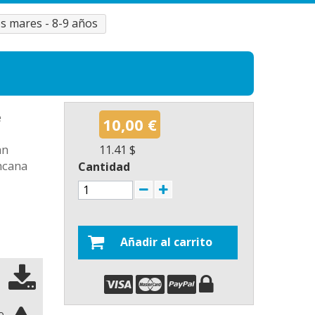
os mares - 8-9 años
e
10,00 €
an
11.41 $
ncana
Cantidad
Añadir al carrito
o