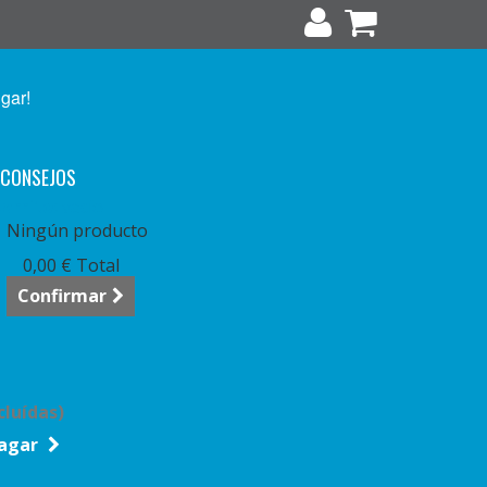
ugar!
CONSEJOS
arrito:
vacío
Ningún producto
0,00 €
Total
Confirmar
cluídas)
agar