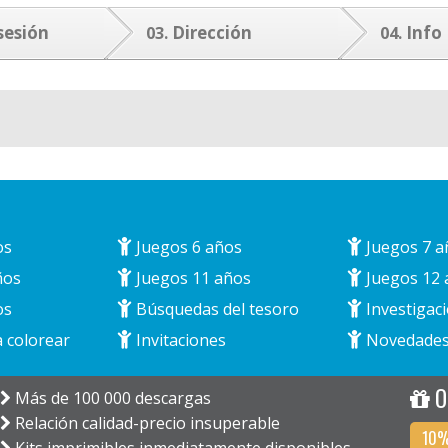
sesión
Dirección
Info
03.
04.
os
Juegos 6 años
Juegos 7 a
ños
Juegos 11 años
Juegos 12 
os
Búsquedas del tesoro
Investigaci
 colorear
Invitaciones
Novedade
O
Más de 100 000 descargas
Relación calidad-precio insuperable
10%