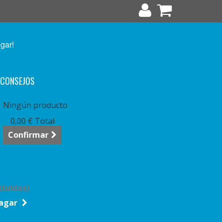
ugar!
CONSEJOS
arrito:
vacío
Ningún producto
0,00 €
Total
Confirmar
cluídas)
agar