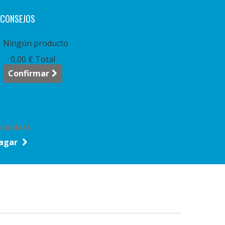
CONSEJOS
arrito:
vacío
Ningún producto
0,00 €
Total
Confirmar
cluídas)
agar