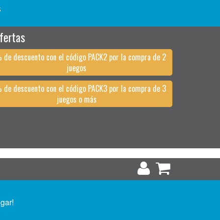
s
fertas
 de descuento con el código PACK2 por la compra de 2
juegos
 de descuento con el código PACK3 por la compra de 3
juegos o más
ugar!