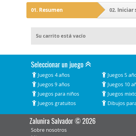
Resumen
Iniciar 
01.
02.
Su carrito está vacío
Seleccionar un juego
Juegos 4 años
Juegos 5 añ
Juegos 9 años
Juegos 10 a
Juegos para niños
Juegos mixt
Juegos gratuitos
Dibujos para
Zalunira Salvador © 2026
Sobre nosotros