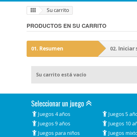
Su carrito
PRODUCTOS EN SU CARRITO
Resumen
Iniciar 
01.
02.
Su carrito está vacío
Seleccionar un juego
Juegos 4 años
Juegos 5 añ
Juegos 9 años
Juegos 10 a
Juegos para niños
Juegos mixt