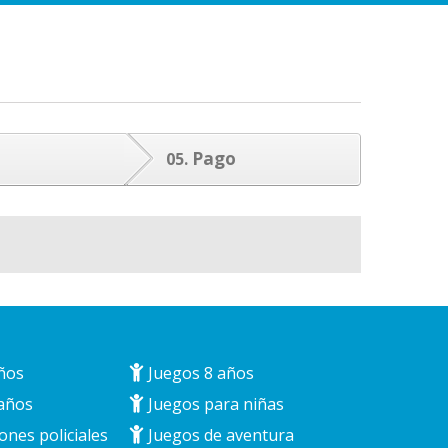
Pago
05.
ños
Juegos 8 años
años
Juegos para niñas
ones policiales
Juegos de aventura