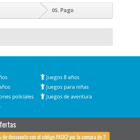
Pago
05.
ños
Juegos 8 años
años
Juegos para niñas
ones policiales
Juegos de aventura
s
fertas
 de descuento con el código PACK2 por la compra de 2